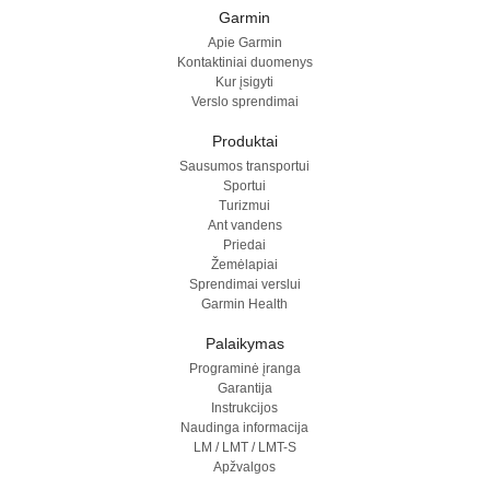
Garmin
Apie Garmin
Kontaktiniai duomenys
Kur įsigyti
Verslo sprendimai
Produktai
Sausumos transportui
Sportui
Turizmui
Ant vandens
Priedai
Žemėlapiai
Sprendimai verslui
Garmin Health
Palaikymas
Programinė įranga
Garantija
Instrukcijos
Naudinga informacija
LM / LMT / LMT-S
Apžvalgos