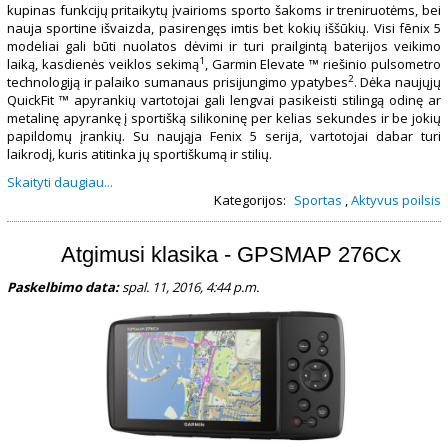
kupinas funkcijų pritaikytų įvairioms sporto šakoms ir treniruotėms, bei
nauja sportine išvaizda, pasirengęs imtis bet kokių iššūkių. Visi fēnix 5
modeliai gali būti nuolatos dėvimi ir turi prailgintą baterijos veikimo
1
laiką, kasdienės veiklos sekimą
, Garmin Elevate ™ riešinio pulsometro
2
technologiją ir palaiko sumanaus prisijungimo ypatybes
. Dėka naujųjų
QuickFit ™ apyrankių vartotojai gali lengvai pasikeisti stilingą odinę ar
metalinę apyrankę į sportišką silikoninę per kelias sekundes ir be jokių
papildomų įrankių. Su naująja Fenix ​​5 serija, vartotojai dabar turi
laikrodį, kuris atitinka jų sportiškumą ir stilių.
Skaityti daugiau...
Kategorijos:
Sportas
,
Aktyvus poilsis
Atgimusi klasika - GPSMAP 276Cx
Paskelbimo data:
spal. 11, 2016, 4:44 p.m.