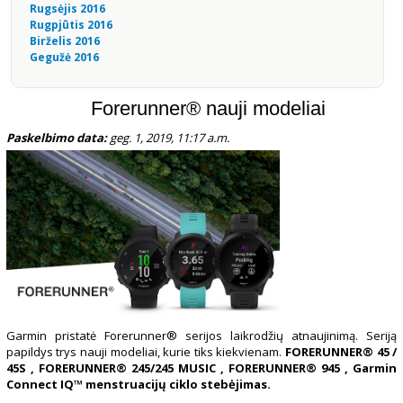
Rugsėjis 2016
Rugpjūtis 2016
Birželis 2016
Gegužė 2016
Forerunner® nauji modeliai
Paskelbimo data:
geg. 1, 2019, 11:17 a.m.
Garmin pristatė Forerunner® serijos laikrodžių atnaujinimą. Seriją
papildys trys nauji modeliai, kurie tiks kiekvienam.
FORERUNNER® 45 /
45S ,
FORERUNNER® 245/245 MUSIC ,
FORERUNNER® 945 , Garmin
Connect IQ™ menstruacijų ciklo stebėjimas.