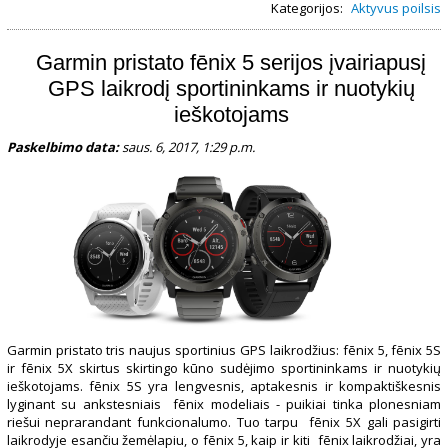
Kategorijos:
Aktyvus poilsis
Garmin pristato fēnix 5 serijos įvairiapusį
GPS laikrodį sportininkams ir nuotykių
ieškotojams
Paskelbimo data:
saus. 6, 2017, 1:29 p.m.
Garmin pristato tris naujus sportinius GPS laikrodžius: fēnix 5, fēnix 5S
ir fēnix 5X skirtus skirtingo kūno sudėjimo sportininkams ir nuotykių
ieškotojams. fēnix 5S yra lengvesnis, aptakesnis ir kompaktiškesnis
lyginant su ankstesniais fēnix modeliais - puikiai tinka plonesniam
riešui neprarandant funkcionalumo. Tuo tarpu fēnix 5X gali pasigirti
laikrodyje esančiu žemėlapiu, o fēnix 5, kaip ir kiti fēnix ​​laikrodžiai, yra