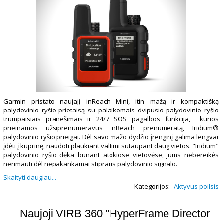
Garmin pristato naujajį inReach Mini, itin mažą ir kompaktišką
palydovinio ryšio prietaisą su palaikomais dvipusio palydovinio ryšio
trumpaisiais pranešimais ir 24/7 SOS pagalbos funkcija, kurios
prieinamos užsiprenumeravus inReach prenumeratą, Iridium
®
palydovinio ryšio prieigai. Dėl savo mažo dydžio įrenginį galima lengvai
įdėti į kuprinę, naudoti plaukiant valtimi sutaupant daug vietos. "Iridium"
palydovinio ryšio
dėka būnant atokiose vietovėse, jums nebereikės
nerimauti dėl nepakankamai stipraus palydovinio signalo.
Skaityti daugiau...
Kategorijos:
Aktyvus poilsis
Naujoji VIRB 360 "HyperFrame Director