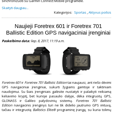
sinchronizuoti su Garmin Connect Mobile programėle.
Skaityti daugiau...
Kategorijos:
Sportas
,
Aktyvus poilsis
Naujieji Foretrex 601 ir Foretrex 701
Ballistic Edition GPS navigaciniai įrenginiai
Paskelbimo data:
liep. 8, 2017, 11:19 a.m.
Foretrex 601
ir
Foretrex 701 Ballistic Edition
tai naujausi, ant riešo dėvimi
GPS navigaciniai įrenginiai, sukurti žygiams gamtoje ir taktiniam
naudojimui. Su šiais įrenginiais galėsite nustatyti ir palaikyti reikiamą
keliavimo kryptį, bet kurioje pasaulio dalyje, dėka integruotų GPS,
GLONASS ir Galileo palydovinių sistemų.
Foretrex 701 Ballistic
Edition
navigacinis įrenginys turi ne tik didelio jautrumo GPS imtuvą,
tačiau ir integruotą
Ballistics Elite®
programinę įrangą, su kuria tolimų