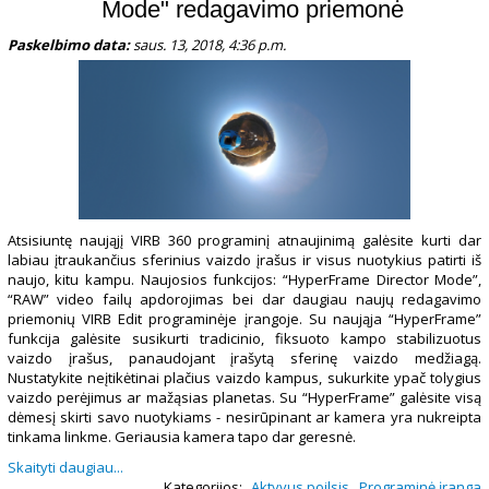
Mode" redagavimo priemonė
Paskelbimo data:
saus. 13, 2018, 4:36 p.m.
Atsisiuntę naująjį VIRB 360 programinį atnaujinimą galėsite kurti dar
labiau įtraukančius sferinius vaizdo įrašus ir visus nuotykius patirti iš
naujo, kitu kampu. Naujosios funkcijos: “HyperFrame Director Mode”,
“RAW” video failų apdorojimas bei dar daugiau naujų redagavimo
priemonių VIRB Edit programinėje įrangoje. Su naująja “HyperFrame”
funkcija galėsite susikurti tradicinio, fiksuoto kampo stabilizuotus
vaizdo įrašus, panaudojant įrašytą sferinę vaizdo medžiagą.
Nustatykite neįtikėtinai plačius vaizdo kampus, sukurkite ypač tolygius
vaizdo perėjimus ar mažąsias planetas. Su “HyperFrame” galėsite visą
dėmesį skirti savo nuotykiams - nesirūpinant ar kamera yra nukreipta
tinkama linkme. Geriausia kamera tapo dar geresnė.
Skaityti daugiau...
Kategorijos:
Aktyvus poilsis
,
Programinė įranga