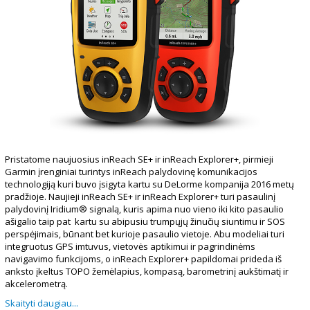
Pristatome naujuosius inReach SE+ ir inReach Explorer+, pirmieji
Garmin įrenginiai turintys inReach palydovinę komunikacijos
technologiją kuri buvo įsigyta kartu su DeLorme kompanija 2016 metų
pradžioje. Naujieji inReach SE+ ir inReach Explorer+ turi pasaulinį
palydovinį Iridium® signalą, kuris apima nuo vieno iki kito pasaulio
ašigalio taip pat kartu su abipusiu trumpųjų žinučių siuntimu ir SOS
perspėjimais, būnant bet kurioje pasaulio vietoje. Abu modeliai turi
integruotus GPS imtuvus, vietovės aptikimui ir pagrindinėms
navigavimo funkcijoms, o inReach Explorer+ papildomai prideda iš
anksto įkeltus TOPO žemėlapius, kompasą, barometrinį aukštimatį ir
akcelerometrą.
Skaityti daugiau...