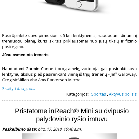
Pasirūpinkite savo pirmosiomis 5 km lenktynėmis, naudodami dinaminį
treniruočių planą, kuris skirsis priklausomai nuo jūsų tikslų ir fizinio
pasiregimo.
Jūsu asmeninis treneris
Naudodami Garmin Connect programėlę, vartotojai gali pasirinkti savo
lenktynių tikslus pieš pasirenkant vieną iš trijų trenerių - Jeff Galloway,
Greg McMillan aba Amy Parkerson-Mitchell.
Skaityti daugiau...
Kategorijos:
Sportas
,
Aktyvus poilsis
Pristatome inReach® Mini su dvipusio
palydovinio ryšio imtuvu
Paskelbimo data:
birž. 17, 2018, 10:40 a.m.