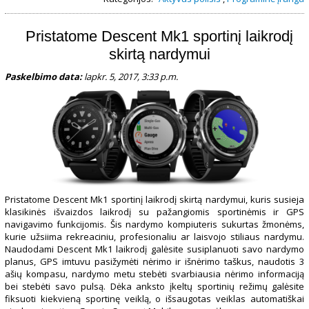
Pristatome Descent Mk1 sportinį laikrodį
skirtą nardymui
Paskelbimo data:
lapkr. 5, 2017, 3:33 p.m.
Pristatome Descent Mk1 sportinį laikrodį skirtą nardymui, kuris susieja
klasikinės išvaizdos laikrodį su pažangiomis sportinėmis ir GPS
navigavimo funkcijomis. Šis nardymo kompiuteris sukurtas žmonėms,
kurie užsiima rekreaciniu, profesionaliu ar laisvojo stiliaus nardymu.
Naudodami Descent Mk1 laikrodį galėsite susiplanuoti savo nardymo
planus, GPS imtuvu pasižymėti nėrimo ir išnėrimo taškus, naudotis 3
ašių kompasu, nardymo metu stebėti svarbiausia nėrimo informaciją
bei stebėti savo pulsą. Dėka anksto įkeltų sportinių režimų galėsite
fiksuoti kiekvieną sportinę veiklą, o išsaugotas veiklas automatiškai