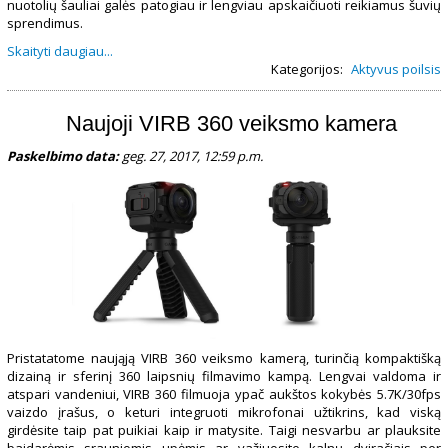
nuotolių šauliai galės patogiau ir lengviau apskaičiuoti reikiamus šuvių
sprendimus.
Skaityti daugiau...
Kategorijos:
Aktyvus poilsis
Naujoji VIRB 360 veiksmo kamera
Paskelbimo data:
geg. 27, 2017, 12:59 p.m.
Pristatatome naująją VIRB 360 veiksmo kamerą, turinčią kompaktišką
dizainą ir sferinį 360 laipsnių filmavimo kampą. Lengvai valdoma ir
atspari vandeniui
, VIRB 360 filmuoja ypač aukštos kokybės 5.7K/30fps
vaizdo įrašus, o keturi integruoti mikrofonai užtikrins, kad viską
girdėsite taip pat puikiai kaip ir matysite. Taigi nesvarbu ar plauksite