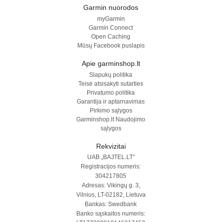
Garmin nuorodos
myGarmin
Garmin Connect
Open Caching
Mūsų Facebook puslapis
Apie garminshop.lt
Slapukų politika
Teisė atsisakyti sutarties
Privatumo politika
Garantija ir aptarnavimas
Pirkimo sąlygos
Garminshop.lt Naudojimo
sąlygos
Rekvizitai
UAB „BAJTEL.LT“
Registracijos numeris:
304217805
Adresas: Vikingų g. 3,
Vilnius, LT-02182, Lietuva
Bankas: Swedbank
Banko sąskaitos numeris: