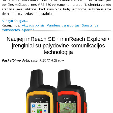
baidarėmis srauniomis upėmis ar važiuosite kalnų dviračiais per
bekėles miškuose, nes VIRB 360 veiksmo kamera su 4K sferiniu vaizdo
stabilizavimu
užtikrins, kad akimirkos būtų įamžintos aukščiausiame
detalume, o vaizdas būtų stabilus.
Skaityti daugiau...
Kategorijos:
Aktyvus poilsis
,
Vandens transportas
,
Sausumos
transportas
,
Sportas
Naujieji inReach SE+ ir inReach Explorer+
įrenginiai su palydovine komunikacijos
technologija
Paskelbimo data:
saus. 7, 2017, 4:03 p.m.