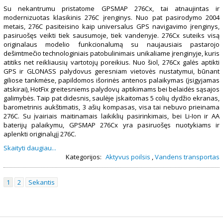
Su nekantrumu pristatome GPSMAP 276Cx, tai atnaujintas ir
modernizuotas klasikinis 276C įrenginys. Nuo pat pasirodymo 2004
metais, 276C pasiteisino kaip universalus GPS navigavimo įrenginys,
pasiruošęs veikti tiek sausumoje, tiek vandenyje. 276Cx suteiks visą
originalaus modelio funkcionalumą su naujausiais pastarojo
dešimtmečio technologiniais patobulinimais unikaliame įrenginyje, kuris
atitiks net reikliausių vartotojų poreikius. Nuo šiol, 276Cx galės aptikti
GPS ir GLONASS palydovus geresniam vietovės nustatymui, būnant
giliose tankmėse, papildomos išorinės antenos palaikymas (įsigyjamas
atskirai), HotFix greitesniems palydovų aptikimams bei belaidės sąsajos
galimybės. Taip pat didesnis, saulėje įskaitomas 5 colių dydžio ekranas,
barometrinis aukštimatis, 3 ašių kompasas, visa tai nebuvo prieinama
276C. Su įvairiais maitinamais laikiklių pasirinkimais, bei Li-Ion ir AA
baterijų palaikymu, GPSMAP 276Cx yra pasiruošęs nuotykiams ir
aplenkti originalųjį 276C.
Skaityti daugiau...
Kategorijos:
Aktyvus poilsis
,
Vandens transportas
1
2
Sekantis