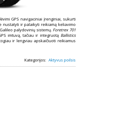
ėvimi GPS navigaciniai įrenginiai, sukurti
 nustatyti ir palaikyti reikiamą keliavimo
 Galileo palydovinių sistemų.
Foretrex 701
GPS imtuvą, tačiau ir integruotą
Ballistics
ogiau ir lengviau apskaičiuoti reikiamus
Kategorijos:
Aktyvus poilsis