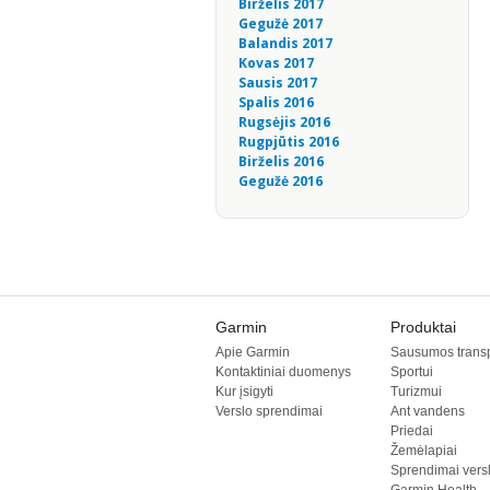
Birželis 2017
Gegužė 2017
Balandis 2017
Kovas 2017
Sausis 2017
Spalis 2016
Rugsėjis 2016
Rugpjūtis 2016
Birželis 2016
Gegužė 2016
Garmin
Produktai
Apie Garmin
Sausumos transp
Kontaktiniai duomenys
Sportui
Kur įsigyti
Turizmui
Verslo sprendimai
Ant vandens
Priedai
Žemėlapiai
Sprendimai versl