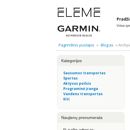
Pradži
Viskas ap
Pagrindinis puslapis
»
Blog'as
» Archy
Kategorijos
Sausumos transportas
Sportas
Aktyvus poilsis
Programinė įranga
Vandens transportas
Kiti
Naujienų prenumerata
El. pašto adresas: