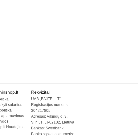
inshop.lt
Rekvizitai
UAB „BAJTEL.LT“
litika
akyti sutarties
Registracijos numeris:
politika
304217805
ir aptarnavimas
Adresas: Vikingų g. 3,
lygos
Vilnius, LT-02182, Lietuva
p.lt Naudojimo
Bankas: Swedbank
Banko sąskaitos numeris: