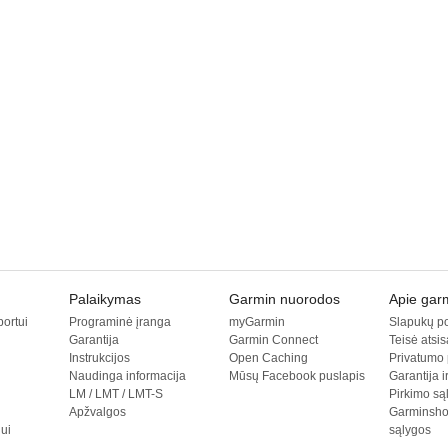
Palaikymas
Garmin nuorodos
Apie garm
ortui
Programinė įranga
myGarmin
Slapukų po
Garantija
Garmin Connect
Teisė atsis
Instrukcijos
Open Caching
Privatumo 
Naudinga informacija
Mūsų Facebook puslapis
Garantija 
LM / LMT / LMT-S
Pirkimo są
Apžvalgos
Garminsho
ui
sąlygos