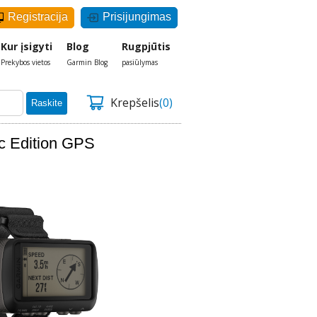
Registracija
Prisijungimas
Kur įsigyti
Blog
Rugpjūtis
Prekybos vietos
Garmin Blog
pasiūlymas
Krepšelis
(0)
Raskite
tic Edition GPS