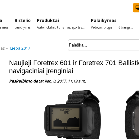
a
Birželio
Produktai
Palaikymas
ie mus
pasiūlymas
Automobiliai, turizmas, sportas...
Vadovai, programinė įranga...
vas »
Liepa 2017
Naujieji Foretrex 601 ir Foretrex 701 Ballis
navigaciniai įrenginiai
Paskelbimo data:
liep. 8, 2017, 11:19 a.m.