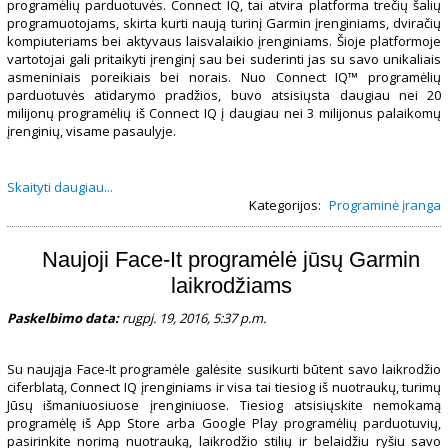
programėlių parduotuvės. Connect IQ, tai atvira platforma trečių šalių
programuotojams, skirta kurti naują turinį Garmin įrenginiams, dviračių
kompiuteriams bei aktyvaus laisvalaikio įrenginiams. Šioje platformoje
vartotojai gali pritaikyti įrenginį sau bei suderinti jas su savo unikaliais
asmeniniais poreikiais bei norais. Nuo Connect IQ™ programėlių
parduotuvės atidarymo pradžios, buvo atsisiųsta daugiau nei 20
milijonų programėlių iš Connect IQ į daugiau nei 3 milijonus palaikomų
įrenginių, visame pasaulyje.
Skaityti daugiau...
Kategorijos:
Programinė įranga
Naujoji Face-It programėlė jūsų Garmin
laikrodžiams
Paskelbimo data:
rugpj. 19, 2016, 5:37 p.m.
Su naująja Face-It programėle galėsite susikurti būtent savo laikrodžio
ciferblatą, Connect IQ įrenginiams ir visa tai tiesiog iš nuotraukų, turimų
Jūsų išmaniuosiuose įrenginiuose. Tiesiog atsisiųskite nemokamą
programėlę iš App Store arba Google Play programėlių parduotuvių,
pasirinkite norimą nuotrauką, laikrodžio stilių ir belaidžiu ryšiu savo