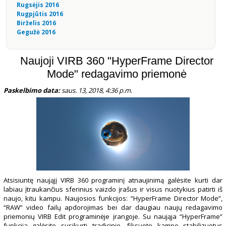
Rugsėjis 2016
Rugpjūtis 2016
Birželis 2016
Gegužė 2016
Naujoji VIRB 360 "HyperFrame Director
Mode" redagavimo priemonė
Paskelbimo data:
saus. 13, 2018, 4:36 p.m.
Atsisiuntę naująjį VIRB 360 programinį atnaujinimą galėsite kurti dar
labiau įtraukančius sferinius vaizdo įrašus ir visus nuotykius patirti iš
naujo, kitu kampu. Naujosios funkcijos: “HyperFrame Director Mode”,
“RAW” video failų apdorojimas bei dar daugiau naujų redagavimo
priemonių VIRB Edit programinėje įrangoje. Su naująja “HyperFrame”
funkcija galėsite susikurti tradicinio, fiksuoto kampo stabilizuotus