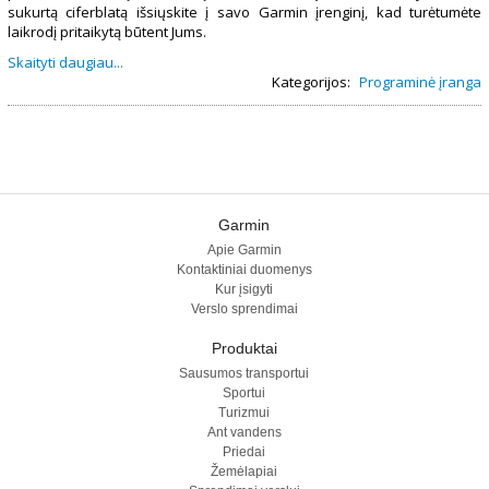
sukurtą ciferblatą išsiųskite į savo Garmin įrenginį, kad turėtumėte
laikrodį pritaikytą būtent Jums.
Skaityti daugiau...
Kategorijos:
Programinė įranga
Garmin
Apie Garmin
Kontaktiniai duomenys
Kur įsigyti
Verslo sprendimai
Produktai
Sausumos transportui
Sportui
Turizmui
Ant vandens
Priedai
Žemėlapiai