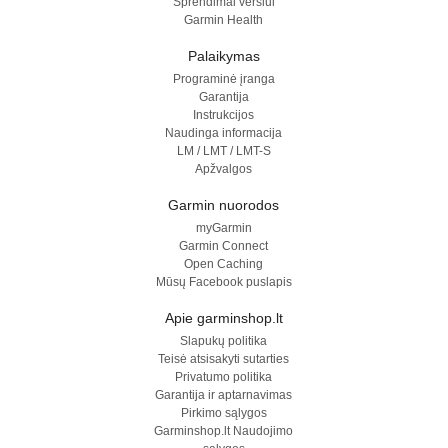
Sprendimai verslui
Garmin Health
Palaikymas
Programinė įranga
Garantija
Instrukcijos
Naudinga informacija
LM / LMT / LMT-S
Apžvalgos
Garmin nuorodos
myGarmin
Garmin Connect
Open Caching
Mūsų Facebook puslapis
Apie garminshop.lt
Slapukų politika
Teisė atsisakyti sutarties
Privatumo politika
Garantija ir aptarnavimas
Pirkimo sąlygos
Garminshop.lt Naudojimo