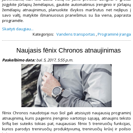
įsigykite jūrlapių žemėlapius, gaukite automatinius įrenginio ir jūrlapių
žemėlapių atnaujinimus, planuokite išvykos maršrutus net neįlipus į
savo valtį, matykite išmaniuosius pranešimus su šia viena, paprasta
programėle.
Skaityti daugiau...
Kategorijos:
Vandens transportas
,
Programinė įranga
Naujasis fēnix Chronos atnaujinimas
Paskelbimo data:
bal. 5, 2017, 5:55 p.m.
fēnix Chronos naudotojai nuo šiol gali atsisiųsti naujausią programinį
atnaujinimą, kuris pagerins įrenginio vartotojo sąsają, atnaujins teksto
šriftą bei suteiks tokias pat, naujausias fēnix 5 treniruočių funkcijas,
kurios parodys treniruočių produktyvumą, treniruočių krūvį ir poilsio