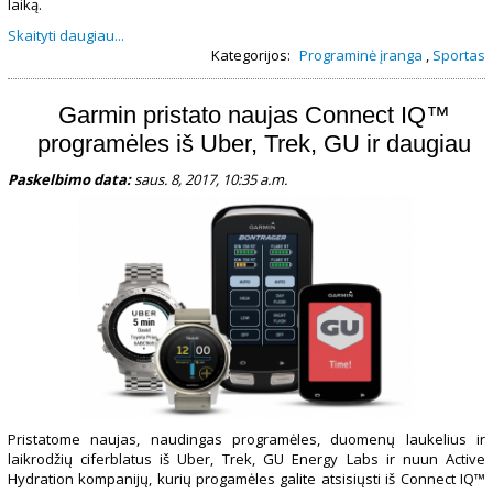
laiką.
Skaityti daugiau...
Kategorijos:
Programinė įranga
,
Sportas
Garmin pristato naujas Connect IQ™
programėles iš Uber, Trek, GU ir daugiau
Paskelbimo data:
saus. 8, 2017, 10:35 a.m.
Pristatome naujas, naudingas programėles, duomenų laukelius ir
laikrodžių ciferblatus iš Uber, Trek, GU Energy Labs ir nuun Active
Hydration kompanijų, kurių progamėles galite atsisiųsti iš Connect IQ™