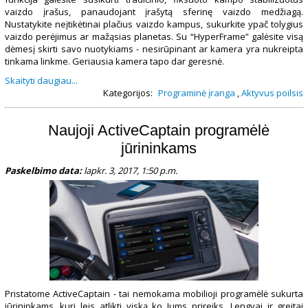
vaizdo įrašus, panaudojant įrašytą sferinę vaizdo medžiagą.
Nustatykite neįtikėtinai plačius vaizdo kampus, sukurkite ypač tolygius
vaizdo perėjimus ar mažąsias planetas. Su “HyperFrame” galėsite visą
dėmesį skirti savo nuotykiams - nesirūpinant ar kamera yra nukreipta
tinkama linkme. Geriausia kamera tapo dar geresnė.
Skaityti daugiau...
Kategorijos:
Programinė įranga
,
Aktyvus poilsis
Naujoji ActiveCaptain programėlė
jūrininkams
Paskelbimo data:
lapkr. 3, 2017, 1:50 p.m.
Pristatome ActiveCaptain - tai nemokama mobilioji programėlė sukurta
jūrininkams, kuri leis atlikti viską ko Jums prireiks. Lengvai ir greitai