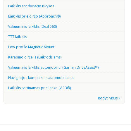
Laikiklis ant dviračio iškyšos
Laikiklis prie diržo (Approach®)
Vakuuminis laikiklis (Dezl 560)
TTT laikiklis
Low-profile Magnetic Mount
Karabino dirželis (Laikrodžiams)
Vakuuminis laikiklis automobiliui (Garmin DriveAssist™)
Navigacijos komplektas automobiliams
Laikiklis tvirtinamas prie lanko (VIRB®)
Rodyti visus »