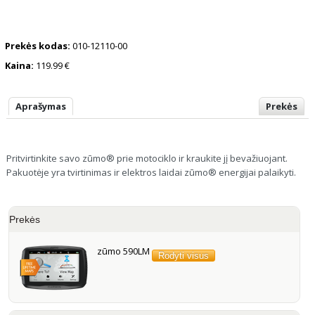
Prekės kodas:
010-12110-00
Kaina:
119.99 €
Aprašymas
Prekės
Pritvirtinkite savo zūmo® prie motociklo ir kraukite jį bevažiuojant.
Pakuotėje yra tvirtinimas ir elektros laidai zūmo® energijai palaikyti.
Prekės
zūmo 590LM
Rodyti visus