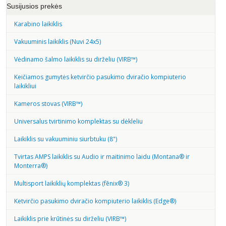
Susijusios prekės
Karabino laikiklis
Vakuuminis laikiklis (Nuvi 24x5)
Vėdinamo šalmo laikiklis su dirželiu (VIRB™)
Keičiamos gumytės ketvirčio pasukimo dviračio kompiuterio
laikikliui
Kameros stovas (VIRB™)
Universalus tvirtinimo komplektas su dėkleliu
Laikiklis su vakuuminiu siurbtuku (8")
Tvirtas AMPS laikiklis su Audio ir maitinimo laidu (Montana® ir
Monterra®)
Multisport laikiklių komplektas (fēnix® 3)
Ketvirčio pasukimo dviračio kompiuterio laikiklis (Edge®)
Laikiklis prie krūtinės su dirželiu (VIRB™)