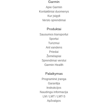
Garmin
Apie Garmin
Kontaktiniai duomenys
Kur įsigyti
Verslo sprendimai
Produktai
Sausumos transportui
Sportui
Turizmui
Ant vandens
Priedai
Žemėlapiai
Sprendimai verslui
Garmin Health
Palaikymas
Programinė įranga
Garantija
Instrukcijos
Naudinga informacija
LM / LMT / LMT-S
Apžvalgos