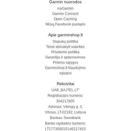
Garmin nuorodos
myGarmin
Garmin Connect
Open Caching
Mūsų Facebook puslapis
Apie garminshop.lt
Slapukų politika
Teisė atsisakyti sutarties
Privatumo politika
Garantija ir aptarnavimas
Pirkimo sąlygos
Garminshop.lt Naudojimo
sąlygos
Rekvizitai
UAB „BAJTEL.LT“
Registracijos numeris:
304217805
Adresas: Vikingų g. 3,
Vilnius, LT-02182, Lietuva
Bankas: Swedbank
Banko sąskaitos numeris:
LT177300010146217453