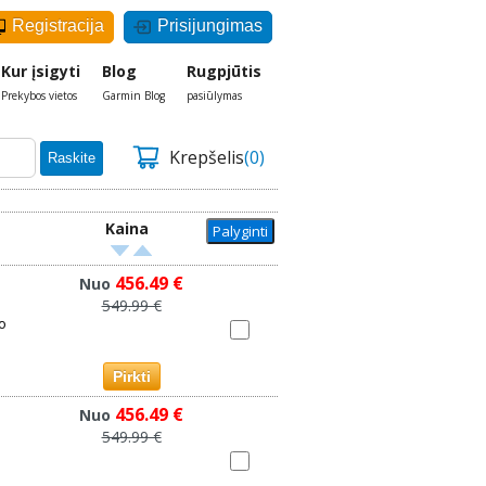
Registracija
Prisijungimas
Kur įsigyti
Blog
Rugpjūtis
Prekybos vietos
Garmin Blog
pasiūlymas
Krepšelis
(0)
Raskite
Kaina
456.49 €
Nuo
549.99 €
o
Pirkti
456.49 €
Nuo
549.99 €