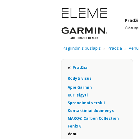
Pradži
Viskas ap
Pagrindinis puslapis
»
Pradžia
»
Venu
Pradžia
Rodyti visus
Apie Garmin
Kur įsigyti
Sprendimai verslui
Kontaktiniai duomenys
MARQ® Carbon Collection
Fenix 8
Venu