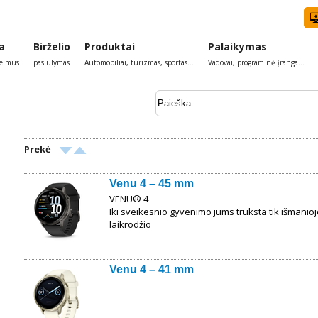
a
Birželio
Produktai
Palaikymas
ie mus
pasiūlymas
Automobiliai, turizmas, sportas...
Vadovai, programinė įranga...
Prekė
Venu 4 – 45 mm
VENU® 4
Iki sveikesnio gyvenimo jums trūksta tik išmanioj
laikrodžio
Venu 4 – 41 mm